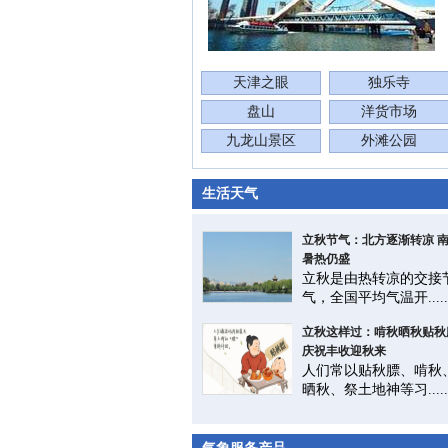
天津之眼
独乐寺
盘山
洋货市场
九龙山景区
外滩公园
生活天气
立秋节气：北方逐渐转凉 
暑热仍盛
立秋是由热转凉的交接
气，全国平均气温开.....
立秋这样过：啃秋晒秋贴秋
庆祝丰收迎秋来
人们常以贴秋膘、啃秋
晒秋、祭土地神等习.....