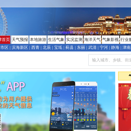
津首页
天气预报
本地旅游
生活气象
实况监测
海洋天气
气象影视
行业
市区
|
滨海新区
|
西青
|
北辰
|
宝坻
|
蓟县
|
东丽
|
武清
|
宁河
|
静海
|
津南