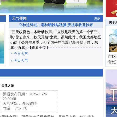
天气要闻
更多
关于
立秋这样过：啃秋晒秋贴秋膘 庆祝丰收迎秋来
“云天收夏色，木叶动秋声。”立秋是秋天的第一个节气，
取“暑去凉来，秋天开始”之意。虽然此时，我国大部地区
仍处于炎热的夏季，但全国平均气温已经开始下降，东
北、西北...【
查看全文
】
今日天气
市区
今日天气
宝坻
天津之眼
预报发布日期： 2025-11-26
20:00:00
天气状况： 多云转晴
气温： 7℃/ 1℃