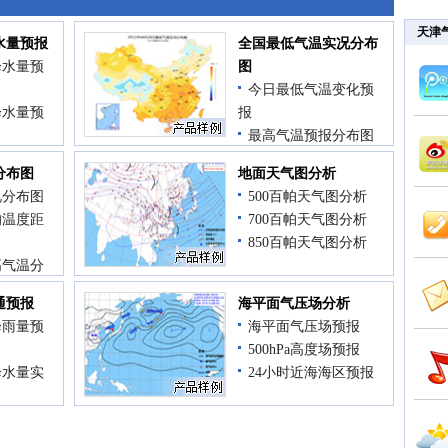
天津
水量预报
全国最低气温实况分布
降水量预
图
今日最低气温变化预
降水量预
报
最高气温预报分布图
降水量实
最低气温预报分布图
分布图
地面天气图分析
况分布图
500百帕天气图分析
水距平
均温度距
700百帕天气图分析
850百帕天气图分析
高气温分
通预报
海平面气压场分析
低气温分
降雨量预
海平面气压场预报
500hPa高度场预报
降水量实
24小时近海海区预报
降水量实