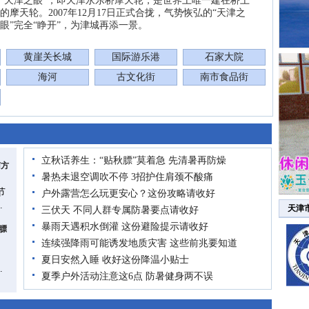
“天津之眼”，即天津永乐桥摩天轮，是世界上唯一建在桥上
的摩天轮。2007年12月17日正式合拢，气势恢弘的“天津之
眼”完全“睁开”，为津城再添一景。
黄崖关长城
国际游乐港
石家大院
海河
古文化街
南市食品街
立秋话养生：“贴秋膘”莫着急 先清暑再防燥
南方
暑热未退空调吹不停 3招护住肩颈不酸痛
节
户外露营怎么玩更安心？这份攻略请收好
.
天津
三伏天 不同人群专属防暑要点请收好
暴雨天遇积水倒灌 这份避险提示请收好
膘
连续强降雨可能诱发地质灾害 这些前兆要知道
、
夏日安然入睡 收好这份降温小贴士
.
夏季户外活动注意这6点 防暑健身两不误