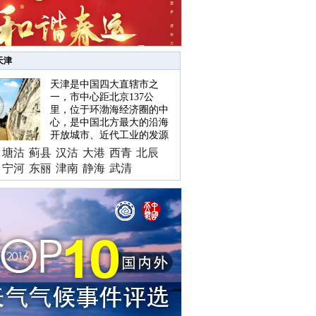
天津
天津是中国四大直辖市之
一，市中心距北京137公
里，位于环渤海经济圈的中
心，是中国北方最大的沿海
开放城市、近代工业的发源
地...
【查看详情】
塘沽
蓟县
汉沽
大港
西青
北辰
宁河
东丽
津南
静海
武清